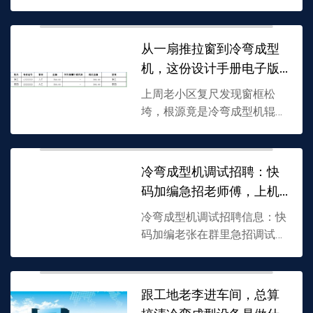
文用现场手电探缝、塞尺实测
的场景，说清垫片抽换和偏心
套微调的区别，再讲铜皮救急
从一扇推拉窗到冷弯成型
只能撑2000节料的坑，以...
机，这份设计手册电子版
靠趟坑攒出来的
上周老小区复尺发现窗框松
垮，根源竟是冷弯成型机辊缝
没控住。这份冷弯成型机设计
手册电子版，没照搬网上资
料，全从辊压厂调试反馈反推
冷弯成型机调试招聘：快
参数，重点说清高强钢回弹修
码加编急招老师傅，上机
正和...
听异响就知功力
冷弯成型机调试招聘信息：快
码加编老张在群里急招调试师
傅，辊子差半毫米整批料就
废。新人把304当镀锌板压，
全线冒细浪；飞锯追不上线
跟工地老李进车间，总算
速，定尺全靠猜。师傅上手听