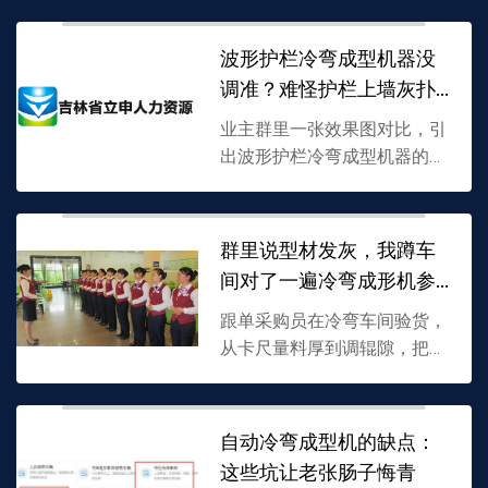
弹、安装孔偏差全现原形。师
傅老周用塞尺测出的真实偏移
波形护栏冷弯成型机器没
量，加上工艺卡上补的几行妥
调准？难怪护栏上墙灰扑
协...
扑
业主群里一张效果图对比，引
出波形护栏冷弯成型机器的真
相。护栏不亮、板面发花、卡
料开裂，多半是冷弯成型机轧
辊精度不够，板型没咬准。钢
群里说型材发灰，我蹲车
带放料、轧辊间隙、弯高检
间对了一遍冷弯成形机参
测...
数设置
跟单采购员在冷弯车间验货，
从卡尺量料厚到调辊隙，把冷
弯成型机的冷弯成形机参数设
置摊开说。料偏薄怎么补、矫
平辊松半圈为啥让型材跑偏、
自动冷弯成型机的缺点：
温差15℃切断刀隙要怎么放...
这些坑让老张肠子悔青