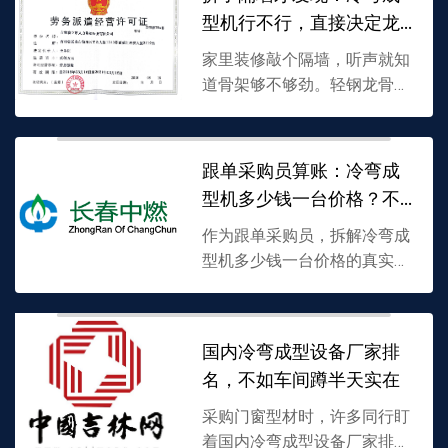
一排辊轮渐变递进成型，辊
型机行不行，直接决定龙
花...
骨生死
家里装修敲个隔墙，听声就知
道骨架够不够劲。轻钢龙骨好
不好，根源在冷弯成型机的咬
合与控速。我国冷弯成型行业
发展现状两极分化，有激光测
跟单采购员算账：冷弯成
厚的自动线，也有全凭师傅
型机多少钱一台价格？不
手...
只是裸机价
作为跟单采购员，拆解冷弯成
型机多少钱一台价格的真实成
本。从裸机出厂到安装落地，
运费、吊装、墙板成型机的壁
厚抽检、售后调试费用都可能
国内冷弯成型设备厂家排
被忽略。某次常州项目因层
名，不如车间蹲半天实在
高...
采购门窗型材时，许多同行盯
着国内冷弯成型设备厂家排名