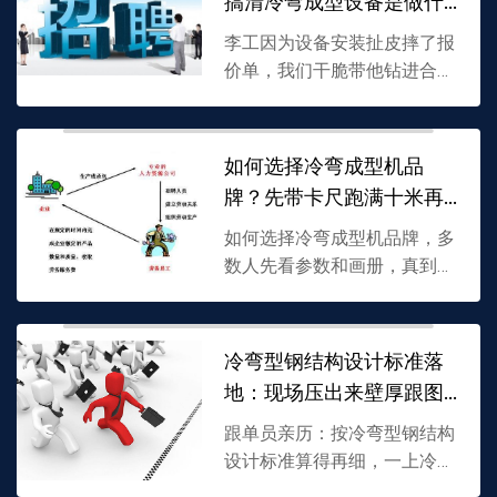
搞清冷弯成型设备是做什
异...
么的
李工因为设备安装扯皮摔了报
价单，我们干脆带他钻进合作
厂实拍：游标卡尺一量，折弯
样件薄了快四成。告诉他冷弯
成型机到底怎么做工，冷弯成
如何选择冷弯成型机品
型设备是做什么的——不是死...
牌？先带卡尺跑满十米再
聊
如何选择冷弯成型机品牌，多
数人先看参数和画册，真到车
间一量壁厚、一跑连续十米，
好坏立现。这篇从现场验机、
进口机本地化改辊的代价、机
冷弯型钢结构设计标准落
架焊口与油路差异、以及师
地：现场压出来壁厚跟图
傅...
纸差多少
跟单员亲历：按冷弯型钢结构
设计标准算得再细，一上冷弯
成型机厚度公差、高强钢回