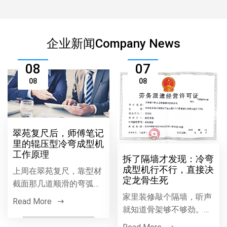
企业新闻Company News
08
07
08
08
翠苑复尺后，师傅笔记
里的辊压型冷弯成型机
工作原理
拆了隔墙才发现：冷弯
成型机行不行，直接决
上周在翠苑复尺，靠型材
定龙骨生死
截面那几道顺滑的弯弧就
判断出辊压线的品相，借
家里装修敲个隔墙，听声
Read More
着这茬翻出师傅笔记，把
就知道骨架够不够劲。轻
辊压型冷弯成型机工作原
钢龙骨好不好，根源在冷