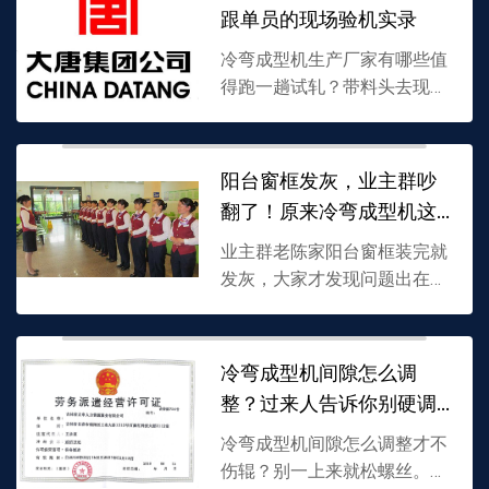
型师傅最新招聘，进去看了车
跟单员的现场验机实录
间...
冷弯成型机生产厂家有哪些值
得跑一趟试轧？带料头去现
场，辊缝、波浪度、垫铁片
数，这些细节比画册可靠。试
轧时紧盯换型后头三根料尺寸
阳台窗框发灰，业主群吵
和咬入弹跳，能筛掉一批虚标
翻了！原来冷弯成型机这
参数...
么关键
业主群老陈家阳台窗框装完就
发灰，大家才发现问题出在冷
弯成型机上。广州冷弯机电设
备有限公司的车间实拍视频揭
开型材表面致密的秘密，精度
冷弯成型机间隙怎么调
高的设备做出来的料，雨天
整？过来人告诉你别硬调
不...
伤辊
冷弯成型机间隙怎么调整才不
伤辊？别一上来就松螺丝。本