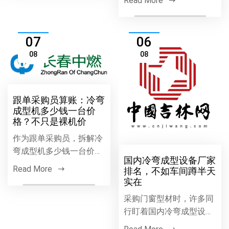
Read More
理讲透：钢板怎么通过一
弯成型机的咬合与控速。
排辊轮渐变递进成型，辊
我国冷弯成型行业发展现
花...
状两极分化，有激光测厚
07
06
的自动线，也有全凭师傅
08
08
手...
跟单采购员算账：冷弯
成型机多少钱一台价
格？不只是裸机价
作为跟单采购员，拆解冷
弯成型机多少钱一台价格
国内冷弯成型设备厂家
的真实成本。从裸机出厂
Read More
排名，不如车间蹲半天
到安装落地，运费、吊
实在
装、墙板成型机的壁厚抽
采购门窗型材时，许多同
检、售后调试费用都可能
行盯着国内冷弯成型设备
被忽略。某次常州项目因
厂家排名选厂，但我验货
层高...