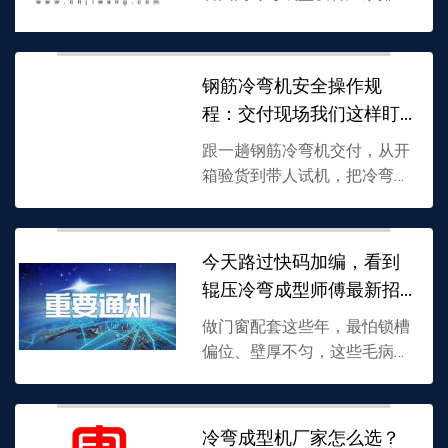
选厂，但我验货多年发现，冷
弯成型机的辊轮间隙调整、操
作工掏卡尺的频次，才是型材
钢筋冷弯机安全操作规
精度的关键。本文用现场复
程：交付现场我们这样盯
尺...
着干
跟一趟钢筋冷弯机交付，从开
箱验货到带人试机，把冷弯成
型机安全操作规程掰开揉碎。
不上大词，只说车间里怎么划
线、怎么管住手、选装件哪里
今天路过快码加编，看到
容易踩坑，把钢筋冷弯机的
辊压冷弯成型师傅最新招
安...
聘
做门窗配套这些年，最怕锁槽
偏位、壁厚不匀，这些毛病全
看上游冷弯成型机调试稳不
稳。今天路过快码加编科技，
正好看到他们贴出辊压冷弯成
冷弯成型机厂家怎么选？